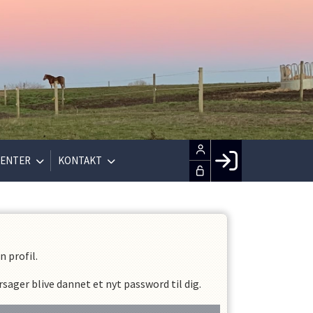
ENTER
KONTAKT
Facebook login
Husk mig
Glemt password
 profil.
Opret profil
sager blive dannet et nyt password til dig.
LOG IND