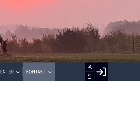
ENTER
KONTAKT
Facebook login
Husk mig
Glemt password
Opret profil
LOG IND