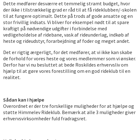
Dette medfører desværre et temmelig stramt budget, hvor
der ikke i tilstrækkelig grad er råd til at få rideklubben/-skolen
til at fungere optimalt. Dette på trods af gode ansatte og en
stor frivillig indsats. Vi bliver for eksempel nødt til at spare
kraftigt på nødvendige udgifter i forbindelse med
vedligeholdelse af ridebane, vask af rideunderlag, indkøb af
heste og rideudstyr, forarbejdning af foder og meget andet.
Det er rigtig ærgerligt, for det medfører, at vi ikke kan skabe
de forhold for vores heste og vores medlemmer som vi ønsker.
Derfor har vi nu besluttet at bede Roskildes erhvervsliv om
hjælp til at gøre vores forestilling om en god rideklub til en
realitet.
Sådan kan I hjælpe
Overordnet er der tre forskellige muligheder for at hjælpe og
støtte Himmelev Rideklub. Bemærk at alle 3 muligheder giver
erhvervsvirksomheder fuld fradragsret.