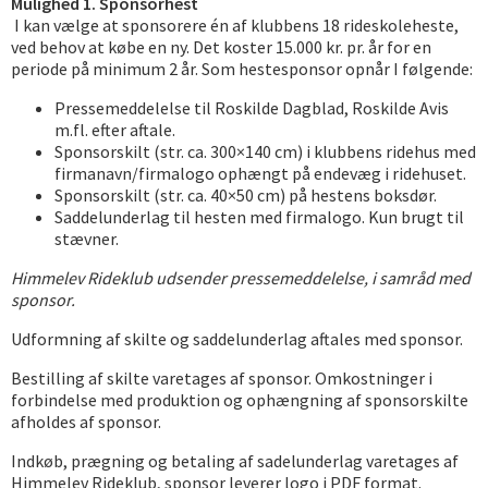
Mulighed 1. Sponsorhest
I kan vælge at sponsorere én af klubbens 18 rideskoleheste,
ved behov at købe en ny. Det koster 15.000 kr. pr. år for en
periode på minimum 2 år. Som hestesponsor opnår I følgende:
Pressemeddelelse til Roskilde Dagblad, Roskilde Avis
m.fl. efter aftale.
Sponsorskilt (str. ca. 300×140 cm) i klubbens ridehus med
firmanavn/firmalogo ophængt på endevæg i ridehuset.
Sponsorskilt (str. ca. 40×50 cm) på hestens boksdør.
Saddelunderlag til hesten med firmalogo. Kun brugt til
stævner.
Himmelev Rideklub udsender pressemeddelelse, i samråd med
sponsor.
Udformning af skilte og saddelunderlag aftales med sponsor.
Bestilling af skilte varetages af sponsor. Omkostninger i
forbindelse med produktion og ophængning af sponsorskilte
afholdes af sponsor.
Indkøb, prægning og betaling af sadelunderlag varetages af
Himmelev Rideklub, sponsor leverer logo i PDF format.