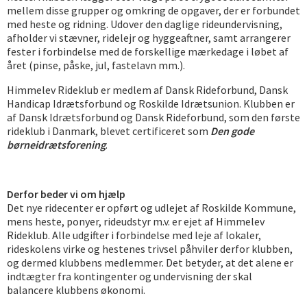
mellem disse grupper og omkring de opgaver, der er forbundet
med heste og ridning. Udover den daglige rideundervisning,
afholder vi stævner, ridelejr og hyggeaftner, samt arrangerer
fester i forbindelse med de forskellige mærkedage i løbet af
året (pinse, påske, jul, fastelavn mm.).
Himmelev Rideklub er medlem af Dansk Rideforbund, Dansk
Handicap Idrætsforbund og Roskilde Idrætsunion. Klubben er
af Dansk Idrætsforbund og Dansk Rideforbund, som den første
rideklub i Danmark, blevet certificeret som
Den gode
børneidrætsforening
.
Derfor beder vi om hjælp
Det nye ridecenter er opført og udlejet af Roskilde Kommune,
mens heste, ponyer, rideudstyr m.v. er ejet af Himmelev
Rideklub. Alle udgifter i forbindelse med leje af lokaler,
rideskolens virke og hestenes trivsel påhviler derfor klubben,
og dermed klubbens medlemmer. Det betyder, at det alene er
indtægter fra kontingenter og undervisning der skal
balancere klubbens økonomi.