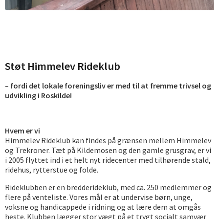
Støt Himmelev Rideklub
– fordi det lokale foreningsliv er med til at fremme trivsel og
udvikling i Roskilde!
Hvem er vi
Himmelev Rideklub kan findes på grænsen mellem Himmelev
og Trekroner. Tæt på Kildemosen og den gamle grusgrav, er vi
i 2005 flyttet ind i et helt nyt ridecenter med tilhørende stald,
ridehus, rytterstue og folde.
Rideklubben er en bredderideklub, med ca. 250 medlemmer og
flere på venteliste. Vores mål er at undervise børn, unge,
voksne og handicappede i ridning og at lære dem at omgås
heste. Klubben lægger stor vægt på et trygt socialt samvær