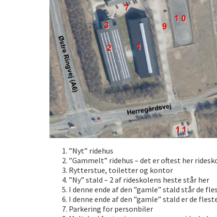
”Nyt” ridehus
”Gammelt” ridehus – det er oftest her ridesko
Rytterstue, toiletter og kontor
”Ny” stald – 2 af rideskolens heste står her
I denne ende af den ”gamle” stald står de fle
I denne ende af den ”gamle” stald er de fleste
Parkering for personbiler