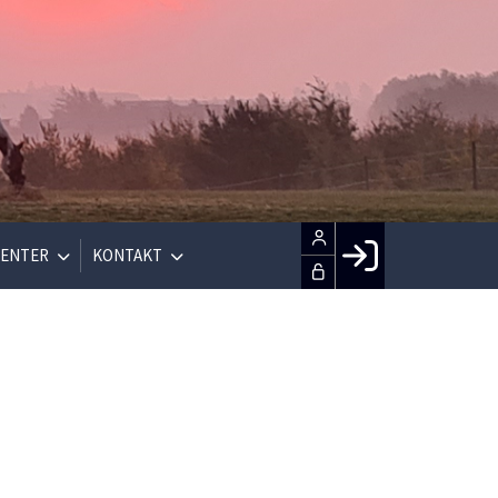
ENTER
KONTAKT
Facebook login
Husk mig
Glemt password
Opret profil
LOG IND