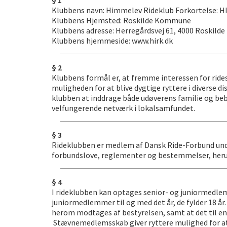
§ 1
Klubbens navn: Himmelev Rideklub Forkortelse: H
Klubbens Hjemsted: Roskilde Kommune
Klubbens adresse: Herregårdsvej 61, 4000 Roskilde
Klubbens hjemmeside: www.hirk.dk
§ 2
Klubbens formål er, at fremme interessen for ride
muligheden for at blive dygtige ryttere i diverse
klubben at inddrage både udøverens familie og bebo
velfungerende netværk i lokalsamfundet.
§ 3
Rideklubben er medlem af Dansk Ride-Forbund under
forbundslove, reglementer og bestemmelser, heru
§ 4
I rideklubben kan optages senior- og juniormedle
juniormedlemmer til og med det år, de
fylder 18 å
herom modtages
af bestyrelsen, samt at det til 
Stævnemedlemsskab giver ryttere mulighed for at s