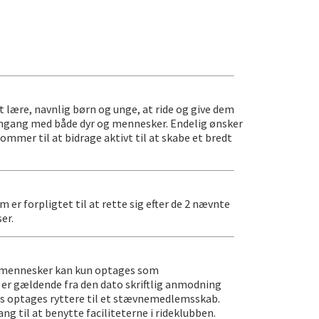
lære, navnlig børn og unge, at ride og give dem
 omgang med både dyr og mennesker. Endelig ønsker
mmer til at bidrage aktivt til at skabe et bredt
 forpligtet til at rette sig efter de 2 nævnte
er.
ge mennesker kan kun optages som
t er gældende fra den dato skriftlig anmodning
edes optages ryttere til et stævnemedlemsskab.
 til at benytte faciliteterne i rideklubben.