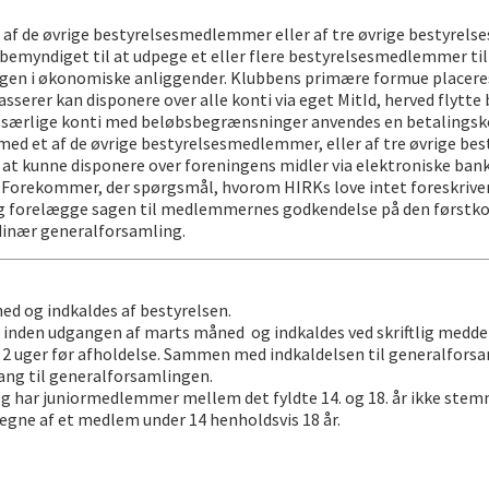
t af de øvrige bestyrelsesmedlemmer eller af tre øvrige bestyr
emyndiget til at udpege et eller flere bestyrelsesmedlemmer til 
ngen i økonomiske anliggender. Klubbens primære formue placeres
serer kan disponere over alle konti via eget MitId, herved flytte
 særlige konti med beløbsbegrænsninger anvendes en betalingsko
 med et af de øvrige bestyrelsesmedlemmer, eller af tre øvrige be
 at kunne disponere over foreningens midler via elektroniske ban
Forekommer, der spørgsmål, hvorom HIRKs love intet foreskriver, e
dog forelægge sagen til medlemmernes godkendelse på den førstk
rdinær generalforsamling.
d og indkaldes af bestyrelsen.
 inden udgangen af marts måned og indkaldes ved skriftlig medde
2 uger før afholdelse. Sammen med indkaldelsen til generalfors
ng til generalforsamlingen.
og har juniormedlemmer mellem det fyldte 14. og 18. år ikke ste
gne af et medlem under 14 henholdsvis 18 år.