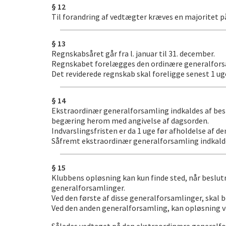
§ 12
Til forandring af vedtægter kræves en majoritet p
§ 13
Regnskabsåret går fra l. januar til 31. december.
Regnskabet forelægges den ordinære generalforsaml
Det reviderede regnskab skal foreligge senest 1 u
§ 14
Ekstraordinær generalforsamling indkaldes af best
begæring herom med angivelse af dagsorden.
Indvarslingsfristen er da 1 uge før afholdelse af 
Såfremt ekstraordinær generalforsamling indkalde
§ 15
Klubbens opløsning kan kun finde sted, når beslu
generalforsamlinger.
Ved den første af disse generalforsamlinger, skal
Ved den anden generalforsamling, kan opløsning vedt