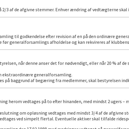
å 2/3 af de afgivne stemmer. Enhver ændring af vedtægterne skal 
ing til godkendelse efter revision af en på den ordinære generalf
ge før generalforsamlings afholdelse og kan rekvireres af klubbe
yrelsen, når denne anser det for nødvendigt, eller når 20 % af d
den ekstraordinære generalforsamling.
s på baggrund af begæring fra medlemmer, skal bestyrelsen indka
tning herom vedtages på to efter hinanden, med mindst 2 ugers – 
 beslutning om opløsning vedtages med mindst 3/4 af de afgivne 
ages ved simpelt flertal. Eventuelle aktiver skal tilfalde ridespor