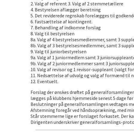
2. Valg af referent 3. Valg af 2 stemmetællere
4. Bestyrelsen aflægger beretning
5. Det reviderede regnskab forelægges til godkend
6. Fastsættelse af kontingent.
7. Behandling af indkomne forslag
8. Valg til bestyrelsen
8a. Valg af 4 bestyrelsesmedlemmer, samt 3 supplean
8b. Valg af 3 bestyrelsesmedlemmer, samt 3 supplea
9. Valg til juniorbestyrelsen
9a. Valg af 1 juniormedlem samt 3 juniorsuppleanter
9b. Valg af 2 juniormedlemmer samt 3 juniorsupplea
10. Valg af revisor og 1 revisor-suppleant (valgt for
11. Nedsættelse af udvalg og valg af formænd til 
12. Eventuelt.
Forslag der ønskes drøftet på generalforsamlingen
lægges på klubbens hjemmeside senest 5 dage før
Beslutninger på generalforsamlingen vedtages med 
Afstemning foregår ved håndsoprækning, med mindr
Står stemmerne lige er forslaget forkastet. Der k
Dirigenten underskriver generalforsamlings-proto