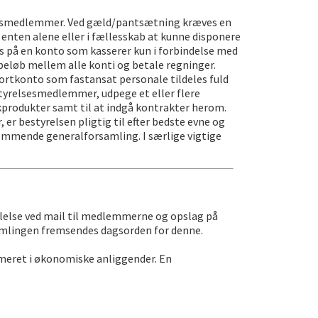
elsesmedlemmer. Ved gæld/pantsætning kræves en
enten alene eller i fællesskab at kunne disponere
 på en konto som kasserer kun i forbindelse med
 beløb mellem alle konti og betale regninger.
rtkonto som fastansat personale tildeles fuld
styrelsesmedlemmer, udpege et eller flere
kprodukter samt til at indgå kontrakter herom.
r bestyrelsen pligtig til efter bedste evne og
ommende generalforsamling. I særlige vigtige
lelse ved mail til medlemmerne og opslag på
amlingen fremsendes dagsorden for denne.
mmeret i økonomiske anliggender. En