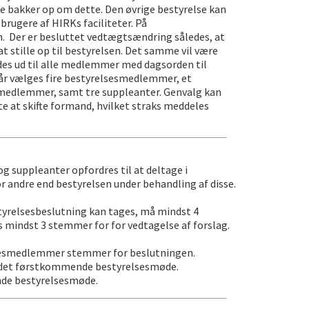
se bakker op om dette. Den øvrige bestyrelse kan
brugere af HIRKs faciliteter. På
. Der er besluttet vedtægtsændring således, at
 stille op til bestyrelsen. Det samme vil være
des ud til alle medlemmer med dagsorden til
 år vælges fire bestyrelsesmedlemmer, et
ormedlemmer, samt tre suppleanter. Genvalg kan
e at skifte formand, hvilket straks meddeles
suppleanter opfordres til at deltage i
 andre end bestyrelsen under behandling af disse.
yrelsesbeslutning kan tages, må mindst 4
mindst 3 stemmer for for vedtagelse af forslag.
elsesmedlemmer stemmer for beslutningen.
i det førstkommende bestyrelsesmøde.
nde bestyrelsesmøde.