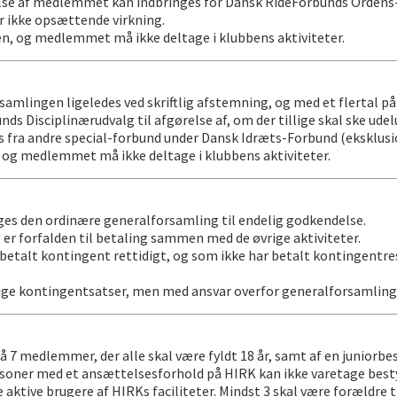
 af medlemmet kan indbringes for Dansk Ride­Forbunds Ordens- o
 ikke opsættende virkning.
en, og medlemmet må ikke deltage i klubbens aktiviteter.
samlingen ligeledes ved skriftlig afstemning, og med et flertal på
 Disciplinærudvalg til afgørelse af, om der tillige skal ske udelukk
fra andre special-forbund under Dansk Idræts-Forbund (eksklusi
 og medlemmet må ikke deltage i klubbens aktiviteter.
s den ordinære generalforsamling til endelig godkendelse.
 forfalden til betaling sammen med de øvrige aktiviteter.
talt kontingent rettidigt, og som ikke har betalt kontingentres
vrige kontingentsatser, men med ansvar overfor generalforsamling
å 7 medlemmer, der alle skal være fyldt 18 år, samt af en juniorb
rsoner med et ansættelsesforhold på HIRK kan ikke varetage best
 aktive brugere af HIRKs faciliteter. Mindst 3 skal være forældre