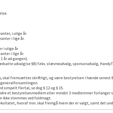
else.
ter, i ulige år.
nter i lige år.
 i ulige år
nter i lige år.
 1 år ad gangen).
nedsatte udvalg(se §8) f.eks. stævneudvalg, sponsorudvalg, Hand
, skal fremsættes skriftligt, og være bestyrelsen i hænde senest 
 generalforsamlingen.
simpelt flertal, se dog § 12 og § 15.
e et bestyrelsesmedlem eller mindst 3 medlemmer forlanger skrif
an ikke stemmes ved fuldmagt.
kollatet, hvoraf min. skal fremgå hvem der er valgt, samt det u