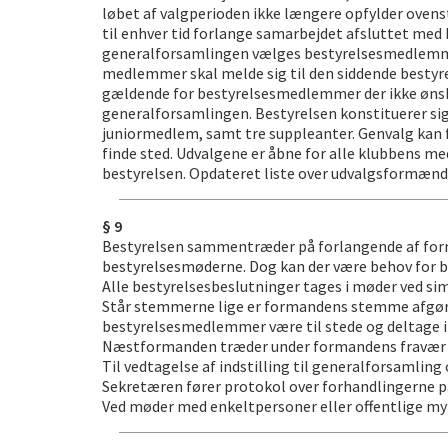
løbet af valgperioden ikke længere opfylder ovens
til enhver tid forlange samarbejdet afsluttet med 
generalforsamlingen vælges bestyrelsesmedlemmern
medlemmer skal melde sig til den siddende bestyre
gældende for bestyrelsesmedlemmer der ikke ønsker
generalforsamlingen. Bestyrelsen konstituerer si
juniormedlem, samt tre suppleanter. Genvalg kan 
finde sted. Udvalgene er åbne for alle klubbens m
bestyrelsen. Opdateret liste over udvalgsformænd 
§ 9
Bestyrelsen sammentræder på forlangende af form
bestyrelsesmøderne. Dog kan der være behov for be
Alle bestyrelsesbeslutninger tages i møder ved simp
Står stemmerne lige er formandens stemme afgøre
bestyrelsesmedlemmer være til stede og deltage i
Næstformanden træder under formandens fravær i
Til vedtagelse af indstilling til generalforsaml
Sekretæren fører protokol over forhandlingerne 
Ved møder med enkeltpersoner eller offentlige m