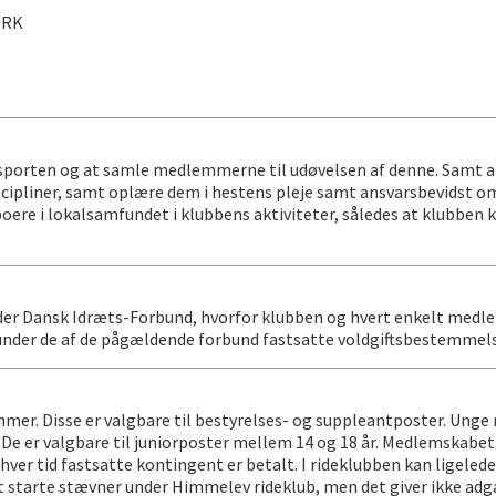
IRK
sporten og at samle medlemmerne til udøvelsen af denne. Samt at 
 discipliner, samt oplære dem i hestens pleje samt ansvarsbevidst
ere i lokalsamfundet i klubbens aktiviteter, således at klubben ko
 Dansk Idræts-Forbund, hvorfor klubben og hvert enkelt medlem er
nder de af de pågældende forbund fastsatte voldgiftsbestemmels
mmer. Disse er valgbare til bestyrelses- og suppleantposter. Un
r. De er valgbare til juniorposter mellem 14 og 18 år. Medlemskabe
enhver tid fastsatte kontingent er betalt. I rideklubben kan ligel
tarte stævner under Himmelev rideklub, men det giver ikke adgang