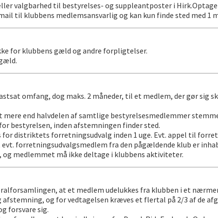
ler valgbarhed til bestyrelses- og suppleantposter i Hirk.Optag
a mail til klubbens medlemsansvarlig og kan kun
finde sted med 1 m
e for klubbens gæld og andre forpligtelser.
gæld.
tsat omfang, dog maks. 2 måneder, til et medlem, der gør sig sky
, at mere end halvdelen af samtlige bestyrelsesmedlemmer stemm
for bestyrelsen, inden afstemningen finder sted.
for distriktets forretningsudvalg inden 1 uge. Evt. appel til forr
t evt. forretningsudvalgsmedlem fra den pågældende klub er inhab
, og medlemmet må ikke deltage i klubbens aktiviteter.
eneralforsamlingen, at et medlem udelukkes fra klubben i et nærme
g afstemning, og for vedtagelsen kræves et flertal på 2/3 af de
g forsvare sig.