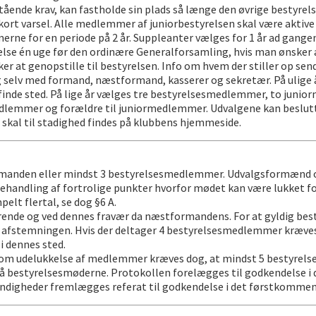
tående krav, kan fastholde sin plads så længe den øvrige bestyrel
kort varsel. Alle medlemmer af juniorbestyrelsen skal være aktive 
e for en periode på 2 år. Suppleanter vælges for 1 år ad gangen
lse én uge før den ordinære Generalforsamling, hvis man ønsker at
 at genopstille til bestyrelsen. Info om hvem der stiller op sen
g selv med formand, næstformand, kasserer og sekretær. På ulige
finde sted. På lige år vælges tre bestyrelsesmedlemmer, to juni
edlemmer og forældre til juniormedlemmer. Udvalgene kan beslutt
skal til stadighed findes på klubbens hjemmeside.
anden eller mindst 3 bestyrelsesmedlemmer. Udvalgsformænd og 
handling af fortrolige punkter hvorfor mødet kan være lukket for
elt flertal, se dog §6 A.
nde og ved dennes fravær da næstformandens. For at gyldig best
 afstemningen. Hvis der deltager 4 bestyrelsesmedlemmer kræves 
 dennes sted.
ing om udelukkelse af medlemmer kræves dog, at mindst 5 bestyr
på bestyrelsesmøderne. Protokollen forelægges til godkendelse 
yndigheder fremlægges referat til godkendelse i det førstkomme