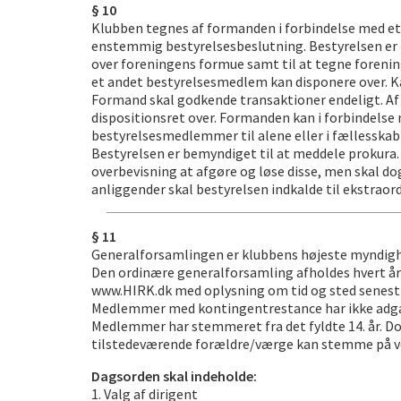
§ 10
Klubben tegnes af formanden i forbindelse med e
enstemmig bestyrelsesbeslutning. Bestyrelsen er b
over foreningens formue samt til at tegne foreni
et andet bestyrelsesmedlem kan disponere over. Kas
Formand skal godkende transaktioner endeligt. Af
dispositionsret over. Formanden kan i forbindelse
bestyrelsesmedlemmer til alene eller i fællesskab
Bestyrelsen er bemyndiget til at meddele prokura. 
overbevisning at afgøre og løse disse, men skal 
anliggender skal bestyrelsen indkalde til ekstrao
§ 11
Generalforsamlingen er klubbens højeste myndighe
Den ordinære generalforsamling afholdes hvert år
www.HIRK.dk med oplysning om tid og sted senest 
Medlemmer med kontingentrestance har ikke adga
Medlemmer har stemmeret fra det fyldte 14. år. D
tilstedeværende forældre/værge kan stemme på ve
Dagsorden skal indeholde:
1. Valg af dirigent