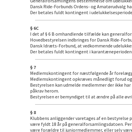
Generalforsamlingens bestemmelse om udelukkelse
Dansk Ride-Forbunds Ordens- og Amatørudvalg har
Der betales fuldt kontingent i udelukkelsesperiod
§ 6C
I det af § 6 B omhandlende tilfælde kan generalfor
Hovedbestyrelsen indbringes for Dansk Ride-Forbunds
Dansk Idræts-Forbund, at vedkommende udelukkes 
Der betales fuldt kontingent i karantæneperioden
§ 7
Medlemskontingent for næstfølgende år forelægge
Medlemskontingent opkræves månedligt forud og er
Bestyrelsen kan udmelde medlemmer der ikke har be
påkrav herom.
Bestyrelsen er bemyndiget til at ændre på alle ø
§ 8
Klubbens anliggender varetages af en bestyrelse p
være fyldt 18 år på generalforsamlingsdatoen. Pe
være forældre til juniormedlemmer, eller selv være