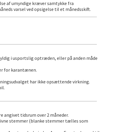
else af umyndige kræver samtykke fra
åneds varsel ved opsigelse til et månedsskift.
ldig i usportslig optræden, eller på anden måde
er for karantænen.
etningsudvalget har ikke opsættende virkning.
il.
re angivet tidsrum over 2 måneder.
 afgivne stemmer (blanke stemmer tælles som