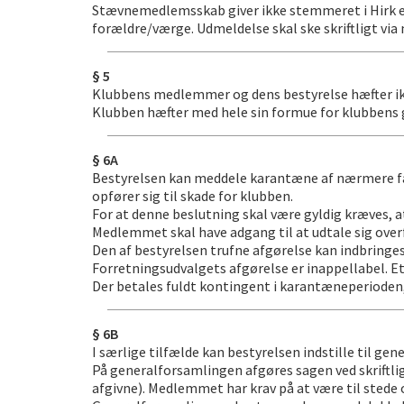
Stævnemedlemsskab giver ikke stemmeret i Hirk el
forældre/værge.
Udmeldelse skal ske skriftligt vi
§ 5
Klubbens medlemmer og dens bestyrelse hæfter ikk
Klubben hæfter med hele sin formue for klubbens 
§ 6A
Bestyrelsen kan meddele karantæne af nærmere fas
opfører sig til skade for klubben.
For at denne beslutning skal være gyldig kræves
Medlemmet skal have adgang til at udtale sig over
Den af bestyrelsen trufne afgørelse kan indbringes 
Forretningsudvalgets afgørelse er inappellabel. E
Der betales fuldt kontingent i karantæneperioden
§ 6B
I særlige tilfælde kan bestyrelsen indstille til g
På generalforsamlingen afgøres sagen ved skriftli
afgivne). Medlemmet har krav på at være til stede o