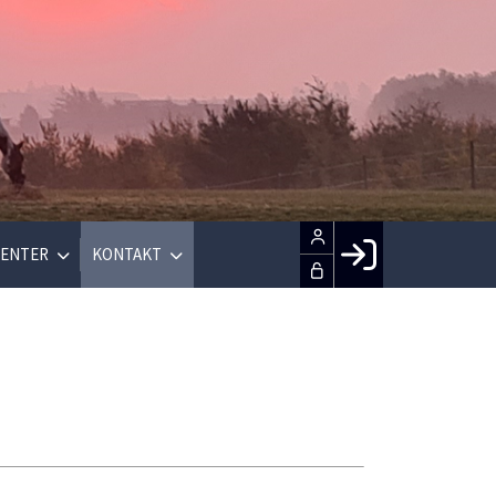
ENTER
KONTAKT
Facebook login
Husk mig
Glemt password
Opret profil
LOG IND