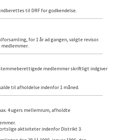
indberettes til DRF for godkendelse.
orsamling, for 1 år ad gangen, valgte revisor.
ns medlemmer.
e stemmeberettigede medlemmer skriftligt indgiver
lde til afholdelse indenfor 1 måned.
max. 4 ugers mellemrum, afholdte
stemmer.
tslige aktiviteter indenfor Distrikt 3.