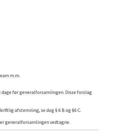
yTeam m.m.
8 dage før generalforsamlingen. Disse forslag
tlig afstemning, se dog § 6 B og §6 C.
nder generalforsamlingen vedtagne.