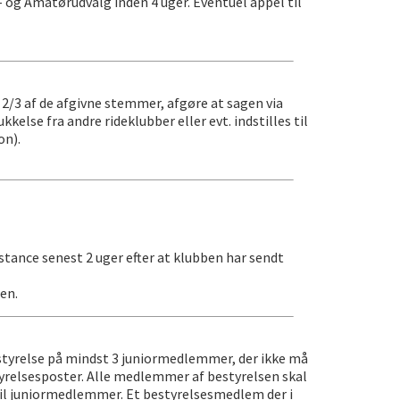
g Amatørudvalg inden 4 uger. Eventuel appel til
 2/3 af de afgivne stemmer, afgøre at sagen via
else fra andre rideklubber eller evt. indstilles til
on).
tance senest 2 uger efter at klubben har sendt
en.
estyrelse på mindst 3 juniormedlemmer, der ikke må
yrelsesposter. Alle medlemmer af bestyrelsen skal
 til juniormedlemmer. Et bestyrelsesmedlem der i